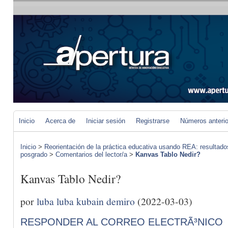
Inicio
Acerca de
Iniciar sesión
Registrarse
Números anteri
Inicio
>
Reorientación de la práctica educativa usando REA: resultad
posgrado
>
Comentarios del lector/a
>
Kanvas Tablo Nedir?
Kanvas Tablo Nedir?
por
luba luba kubain demiro
(2022-03-03)
RESPONDER AL CORREO ELECTRÃ³NICO