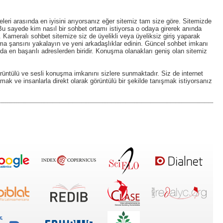
eleri arasında en iyisini arıyorsanız eğer sitemiz tam size göre. Sitemizde
u sayede kim nasıl bir sohbet ortamı istiyorsa o odaya girerek anında
. Kameralı sohbet sitemize siz de üyelikli veya üyeliksiz giriş yaparak
nışma şansını yakalayın ve yeni arkadaşlıklar edinin. Güncel sohbet imkanı
da en başarılı adreslerden biridir. Konuşma olanakları geniş olan sitemiz
üntülü ve sesli konuşma imkanını sizlere sunmaktadır. Siz de internet
ak ve insanlarla direkt olarak görüntülü bir şekilde tanışmak istiyorsanız