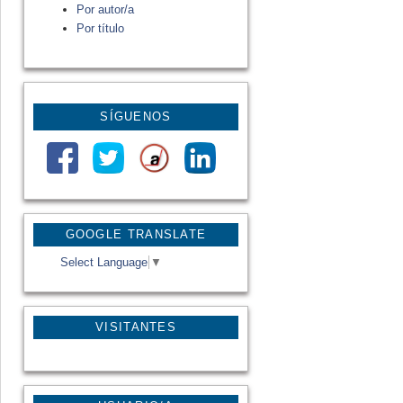
Por autor/a
Por título
SÍGUENOS
GOOGLE TRANSLATE
Select Language
▼
VISITANTES