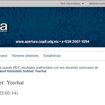
Red universitaria
Administració
trarse
Números anteriores
Estadísticas
iva usando REA: resultados preliminares con tres docentes mexicanos de
Nesil Görüntülü Sohbet: Yeechat
et: Yeechat
22-02-14)