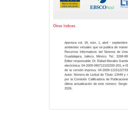
Otros índices
Apertura
vol. 18, núm. 1, abril - septiembre
ambientes virtuales que se publica de maner
Recursos Informativos del Sistema de Univ
Guadalajara, Jalisco, México. Tel.: 3268-8
Editor responsable: Dr. Rafael Morales Gambo
electrónica: 04-2009-080712102200-203, e-I
de la versión impresa: 04-2009-12151227330
Autor. Número de Licitud de Título: 13449 y
por la Comisión Calificadora de Publicacio
última actualización de este número: Sergi
2026.