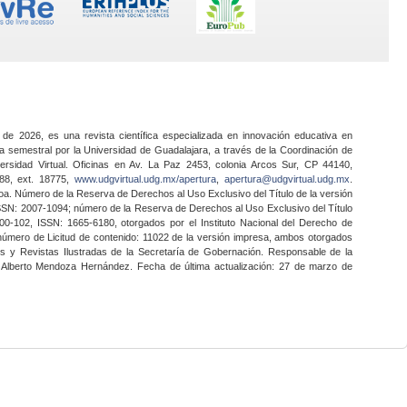
 de 2026, es una revista científica especializada en innovación educativa en
a semestral por la Universidad de Guadalajara, a través de la Coordinación de
ersidad Virtual. Oficinas en Av. La Paz 2453, colonia Arcos Sur, CP 44140,
888, ext. 18775,
www.udgvirtual.udg.mx/apertura
,
apertura@udgvirtual.udg.mx
.
a. Número de la Reserva de Derechos al Uso Exclusivo del Título de la versión
SSN: 2007-1094; número de la Reserva de Derechos al Uso Exclusivo del Título
0-102, ISSN: 1665-6180, otorgados por el Instituto Nacional del Derecho de
 número de Licitud de contenido: 11022 de la versión impresa, ambos otorgados
nes y Revistas Ilustradas de la Secretaría de Gobernación. Responsable de la
o Alberto Mendoza Hernández. Fecha de última actualización: 27 de marzo de