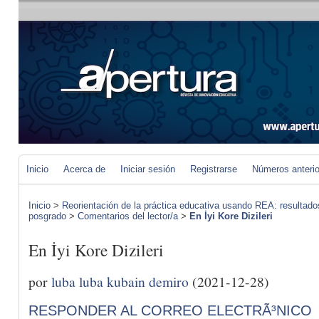
Inicio
Acerca de
Iniciar sesión
Registrarse
Números anteri
Inicio
>
Reorientación de la práctica educativa usando REA: resultad
posgrado
>
Comentarios del lector/a
>
En İyi Kore Dizileri
En İyi Kore Dizileri
por
luba luba kubain demiro
(2021-12-28)
RESPONDER AL CORREO ELECTRÃ³NICO