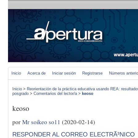
Inicio
Acerca de
Iniciar sesión
Registrarse
Números anteri
Inicio
>
Reorientación de la práctica educativa usando REA: resultad
posgrado
>
Comentarios del lector/a
>
keoso
keoso
por
Mr soikeo so11
(2020-02-14)
RESPONDER AL CORREO ELECTRÃ³NICO