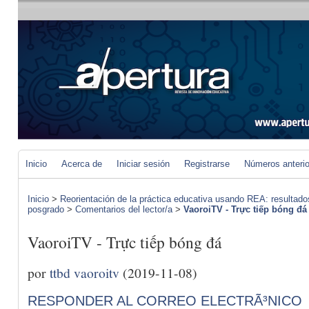
Inicio
Acerca de
Iniciar sesión
Registrarse
Números anteri
Inicio
>
Reorientación de la práctica educativa usando REA: resultad
posgrado
>
Comentarios del lector/a
>
VaoroiTV - Trực tiếp bóng đá
VaoroiTV - Trực tiếp bóng đá
por
ttbd vaoroitv
(2019-11-08)
RESPONDER AL CORREO ELECTRÃ³NICO