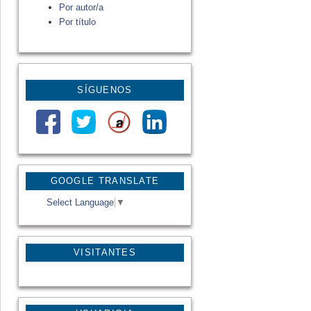
Por autor/a
Por título
SÍGUENOS
GOOGLE TRANSLATE
Select Language
▼
VISITANTES