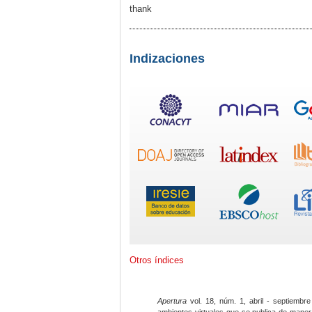
thank
Indizaciones
Otros índices
Apertura
vol. 18, núm. 1, abril - septiembre
ambientes virtuales que se publica de maner