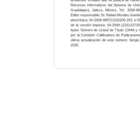
Recursos Informativos del Sistema de Univ
Guadalajara, Jalisco, México. Tel.: 3268-8
Editor responsable: Dr. Rafael Morales Gambo
electrónica: 04-2009-080712102200-203, e-I
de la versión impresa: 04-2009-12151227330
Autor. Número de Licitud de Título: 13449 y
por la Comisión Calificadora de Publicacio
última actualización de este número: Sergi
2026.