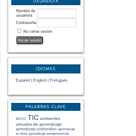
USUARIO/A
Nombre de
usuario/a
Contraseña
No cerrar sesión
IDIOMAS
Español
|
English
|
Portugués
PALABRAS CLAVE
TIC
ambientes
MOOC
virtuales de aprendizaje
aprendizaje colaborativo
aprendizaje
en línea
aprendizaje semipresencial