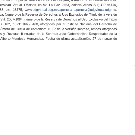
ersidad Virtual. Oficinas en Av. La Paz 2453, colonia Arcos Sur, CP 44140,
888, ext. 18775,
www.udgvirtual.udg.mx/apertura
,
apertura@udgvirtual.udg.mx
.
a. Número de la Reserva de Derechos al Uso Exclusivo del Título de la versión
SSN: 2007-1094; número de la Reserva de Derechos al Uso Exclusivo del Título
0-102, ISSN: 1665-6180, otorgados por el Instituto Nacional del Derecho de
 número de Licitud de contenido: 11022 de la versión impresa, ambos otorgados
nes y Revistas Ilustradas de la Secretaría de Gobernación. Responsable de la
o Alberto Mendoza Hernández. Fecha de última actualización: 27 de marzo de