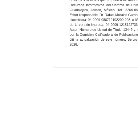
Recursos Informativos del Sistema de Univ
Guadalajara, Jalisco, México. Tel.: 3268-8
Editor responsable: Dr. Rafael Morales Gambo
electrónica: 04-2009-080712102200-203, e-I
de la versión impresa: 04-2009-12151227330
Autor. Número de Licitud de Título: 13449 y
por la Comisión Calificadora de Publicacio
última actualización de este número: Sergi
2026.