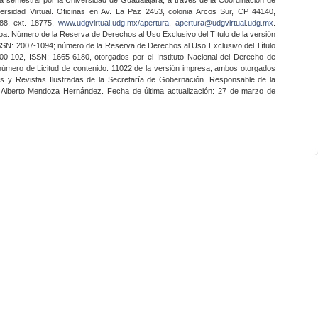
ersidad Virtual. Oficinas en Av. La Paz 2453, colonia Arcos Sur, CP 44140,
888, ext. 18775,
www.udgvirtual.udg.mx/apertura
,
apertura@udgvirtual.udg.mx
.
a. Número de la Reserva de Derechos al Uso Exclusivo del Título de la versión
SSN: 2007-1094; número de la Reserva de Derechos al Uso Exclusivo del Título
0-102, ISSN: 1665-6180, otorgados por el Instituto Nacional del Derecho de
 número de Licitud de contenido: 11022 de la versión impresa, ambos otorgados
nes y Revistas Ilustradas de la Secretaría de Gobernación. Responsable de la
o Alberto Mendoza Hernández. Fecha de última actualización: 27 de marzo de