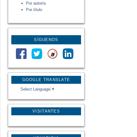
Por autor/a
Por título
SÍGUENOS
GOOGLE TRANSLATE
Select Language
▼
VISITANTES