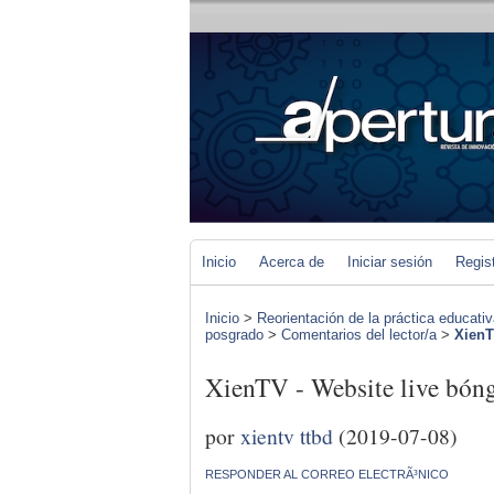
Inicio
Acerca de
Iniciar sesión
Regis
Inicio
>
Reorientación de la práctica educat
posgrado
>
Comentarios del lector/a
>
XienTV
XienTV - Website live bóng 
por
xientv ttbd
(2019-07-08)
RESPONDER AL CORREO ELECTRÃ³NICO