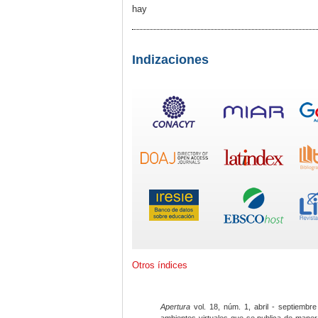
hay
Indizaciones
Otros índices
Apertura
vol. 18, núm. 1, abril - septiembre
ambientes virtuales que se publica de maner