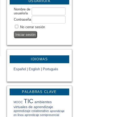
USUARIO/A
Nombre de
usuario/a
Contraseña
No cerrar sesión
IDIOMAS
Español
|
English
|
Portugués
PALABRAS CLAVE
TIC
ambientes
MOOC
virtuales de aprendizaje
aprendizaje colaborativo
aprendizaje
en línea
aprendizaje semipresencial