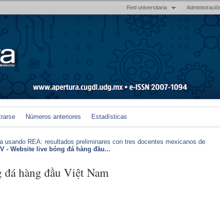
Red universitaria
Administració
trarse
Números anteriores
Estadísticas
iva usando REA: resultados preliminares con tres docentes mexicanos de
 - Website live bóng đá hàng đầu...
đá hàng đầu Việt Nam