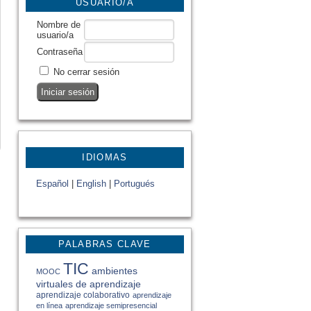
USUARIO/A
Nombre de
usuario/a
Contraseña
No cerrar sesión
IDIOMAS
Español
|
English
|
Portugués
PALABRAS CLAVE
TIC
ambientes
MOOC
virtuales de aprendizaje
aprendizaje colaborativo
aprendizaje
en línea
aprendizaje semipresencial