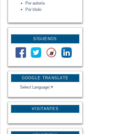
Por autor/a
Por título
SÍGUENOS
GOOGLE TRANSLATE
Select Language
▼
VISITANTES