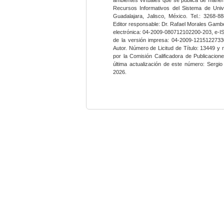
Recursos Informativos del Sistema de Univ
Guadalajara, Jalisco, México. Tel.: 3268-8
Editor responsable: Dr. Rafael Morales Gambo
electrónica: 04-2009-080712102200-203, e-I
de la versión impresa: 04-2009-12151227330
Autor. Número de Licitud de Título: 13449 y
por la Comisión Calificadora de Publicacio
última actualización de este número: Sergi
2026.