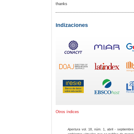
thanks
Indizaciones
Otros índices
Apertura
vol. 18, núm. 1, abril - septiembre
ambientes virtuales que se publica de maner