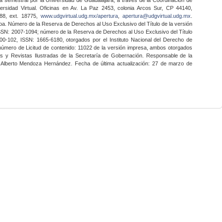
ersidad Virtual. Oficinas en Av. La Paz 2453, colonia Arcos Sur, CP 44140,
888, ext. 18775,
www.udgvirtual.udg.mx/apertura
,
apertura@udgvirtual.udg.mx
.
a. Número de la Reserva de Derechos al Uso Exclusivo del Título de la versión
SSN: 2007-1094; número de la Reserva de Derechos al Uso Exclusivo del Título
0-102, ISSN: 1665-6180, otorgados por el Instituto Nacional del Derecho de
 número de Licitud de contenido: 11022 de la versión impresa, ambos otorgados
nes y Revistas Ilustradas de la Secretaría de Gobernación. Responsable de la
o Alberto Mendoza Hernández. Fecha de última actualización: 27 de marzo de