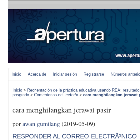
Inicio
Acerca de
Iniciar sesión
Registrarse
Números anteri
Inicio
>
Reorientación de la práctica educativa usando REA: resultad
posgrado
>
Comentarios del lector/a
>
cara menghilangkan jerawat 
cara menghilangkan jerawat pasir
por
awan gumilang
(2019-05-09)
RESPONDER AL CORREO ELECTRÃ³NICO