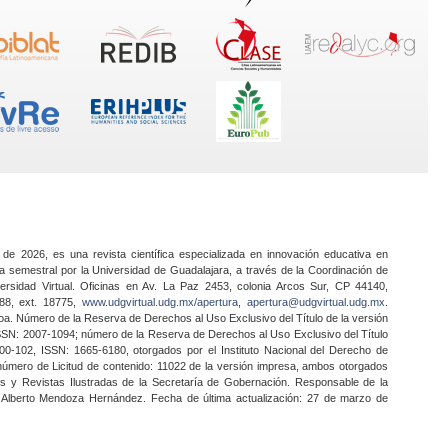
 de 2026, es una revista científica especializada en innovación educativa en
a semestral por la Universidad de Guadalajara, a través de la Coordinación de
ersidad Virtual. Oficinas en Av. La Paz 2453, colonia Arcos Sur, CP 44140,
888, ext. 18775,
www.udgvirtual.udg.mx/apertura
,
apertura@udgvirtual.udg.mx
.
a. Número de la Reserva de Derechos al Uso Exclusivo del Título de la versión
SSN: 2007-1094; número de la Reserva de Derechos al Uso Exclusivo del Título
0-102, ISSN: 1665-6180, otorgados por el Instituto Nacional del Derecho de
 número de Licitud de contenido: 11022 de la versión impresa, ambos otorgados
nes y Revistas Ilustradas de la Secretaría de Gobernación. Responsable de la
o Alberto Mendoza Hernández. Fecha de última actualización: 27 de marzo de