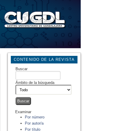
CONTENIDO DE LA REVISTA
Buscar
Ámbito de la búsqueda
Examinar
Por número
Por autor/a
Por título