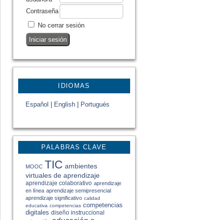
Contraseña
No cerrar sesión
IDIOMAS
Español
|
English
|
Portugués
PALABRAS CLAVE
TIC
ambientes
MOOC
virtuales de aprendizaje
aprendizaje colaborativo
aprendizaje
en línea
aprendizaje semipresencial
aprendizaje significativo
calidad
competencias
educativa
competencias
digitales
diseño instruccional