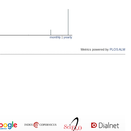
monthly
|
yearly
Metrics powered by
PLOS ALM