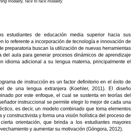
rning modality,
face to face
modality.
s estudiantes de educación media superior hacia sus
n lo referente a incorporación de tecnología e innovación de
e preparatoria buscan la utilización de nuevas herramientas
ra del aula para generar procesos dinámicos de aprendizaje
 idioma adicional a su lengua materna, principalmente el
rama de instrucción es un factor definitorio en el éxito de
 el de una lengua extranjera (Koehler, 2011). El diseño
rminado por este enfoque, el cual se sustenta en teorías del
señador instruccional se permite elegir lo mejor de cada una
cléctico, es decir, un modelo combinado que toma elementos
ta y constructivista y forma una visión holística del proceso de
ierta orientación, que brinda a los estudiantes mayores
ovechamiento y aumentar su motivación (Góngora, 2012).