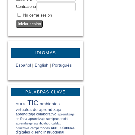
Contraseña
No cerrar sesión
IDIOMAS
Español
|
English
|
Portugués
PALABRAS CLAVE
TIC
ambientes
MOOC
virtuales de aprendizaje
aprendizaje colaborativo
aprendizaje
en línea
aprendizaje semipresencial
aprendizaje significativo
calidad
competencias
educativa
competencias
digitales
diseño instruccional