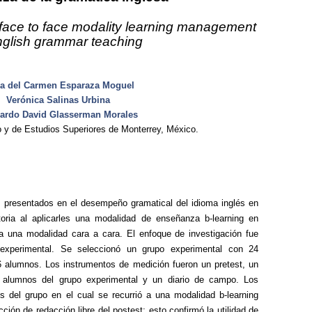
face to face
modality learning management
nglish grammar teaching
ía del Carmen Esparaza Moguel
Verónica Salinas Urbina
ardo David Glasserman Morales
co y de Estudios Superiores de Monterrey, México.
os presentados en el desempeño gramatical del idioma inglés en
ria al aplicarles una modalidad de enseñanza b-learning en
a una modalidad cara a cara. El enfoque de investigación fue
iexperimental. Se seleccionó un grupo experimental con 24
 alumnos. Los instrumentos de medición fueron un pretest, un
s alumnos del grupo experimental y un diario de campo.
Los
s del grupo en el cual se recurrió a una modalidad b-learning
ión de redacción libre del postest; esto confirmó la utilidad de