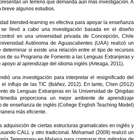
, presentan un terreno que demanda aún más investigación. A
 breve algunos estudios.
lidad blended-learning es efectiva para apoyar la enseñanza
 se llevó a cabo una investigación basada en el diseño
 control en una universidad privada de Concepción, Chile
 Universidad Autónoma de Aguascalientes (UAA) realizó un
e determinar si existe una relación entre el tipo de recursos
mnos de su Programa de Fomento a las Lenguas Extranjeras y
 apoyo al aprendizaje del idioma inglés (Arteaga, 2011).
ió una investigación para interpretar el resignificado del
el influjo de las TIC (Ibáñez, 2012). En tanto, Chen (2012)
ento de Lenguas Extranjeras en la Universidad de Qingdao
ltimedia proporciona un mejor ambiente de aprendizaje
io de enseñanza de inglés (College English Teaching Model)
 manera más eficiente.
a adquisición de ciertas estructuras gramaticales en inglés y
sando CALL y otro tradicional. Mohamad (2009) realizó un
logía Terengganu en Malasia para comparar dos métodos de