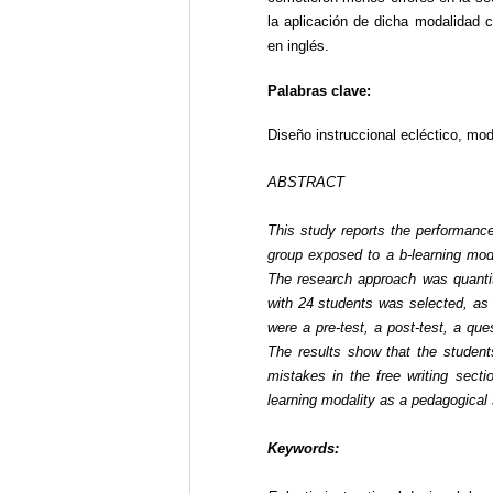
la aplicación de dicha modalidad 
en inglés.
Palabras clave:
Diseño instruccional ecléctico, mod
ABSTRACT
This study reports the performance
group exposed to a b-learning mod
The research approach was quantit
with 24 students was selected, as 
were a pre-test, a post-test,
a
ques
The results show that the student
mistakes in the free writing sectio
learning modality as a pedagogical 
Keywords: