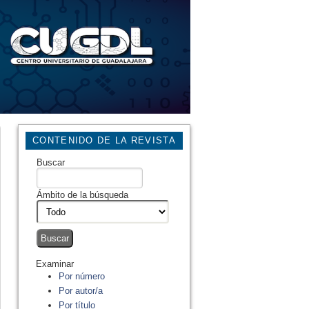
CONTENIDO DE LA REVISTA
Buscar
Ámbito de la búsqueda
Examinar
Por número
Por autor/a
Por título