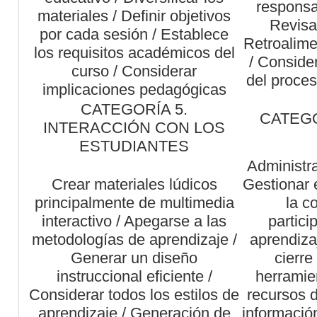
responsa
materiales / Definir objetivos
Revisa
por cada sesión / Establece
Retroalime
los requisitos académicos del
/ Consider
curso / Considerar
del proce
implicaciones pedagógicas
CATEGORÍA 5.
CATEGO
INTERACCIÓN CON LOS
ESTUDIANTES
Administra
Crear materiales lúdicos
Gestionar e
principalmente de multimedia
la c
interactivo / Apegarse a las
partici
metodologías de aprendizaje /
aprendiza
Generar un diseño
cierre
instruccional eficiente /
herramien
Considerar todos los estilos de
recursos d
aprendizaje / Generación de
información