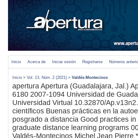
Inicio
Acerca de
Iniciar sesión
Registrarse
Números anteri
Inicio
>
Vol. 13, Núm. 2 (2021)
>
Valdés-Montecinos
apertura
Apertura (Guadalajara, Jal.)
Ap
6180
2007-1094
Universidad de Guadal
Universidad Virtual
10.32870/Ap.v13n2
científicos
Buenas prácticas en la auto
posgrado a distancia
Good practices in 
graduate distance learning programs
0
Valdés-Montecinos
Michel Jean Pierre