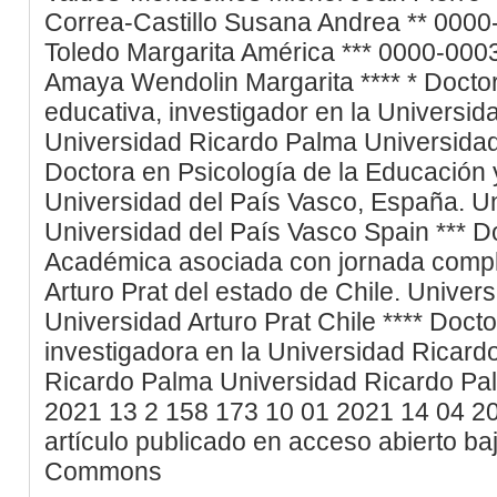
Correa-Castillo
Susana Andrea
**
0000
Toledo
Margarita América
***
0000-000
Amaya
Wendolin Margarita
****
*
Doctor
educativa, investigador en la Universi
Universidad Ricardo Palma
Universida
Doctora en Psicología de la Educación y
Universidad del País Vasco, España.
Un
Universidad del País Vasco
Spain
***
D
Académica asociada con jornada compl
Arturo Prat del estado de Chile.
Univers
Universidad Arturo Prat
Chile
****
Docto
investigadora en la Universidad Ricard
Ricardo Palma
Universidad Ricardo Pa
2021
13
2
158
173
10
01
2021
14
04
2
artículo publicado en acceso abierto ba
Commons