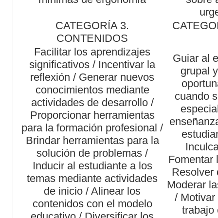
urg
CATEGORÍA 3.
CATEGOR
CONTENIDOS
Facilitar los aprendizajes
Guiar al 
significativos / Incentivar la
grupal 
reflexión / Generar nuevos
oportun
conocimientos mediante
cuando s
actividades de desarrollo /
especial
Proporcionar herramientas
enseñanza-
para la formación profesional /
estudia
Brindar herramientas para la
Inculca
solución de problemas /
Fomentar l
Inducir al estudiante a los
Resolver 
temas mediante actividades
Moderar la
de inicio / Alinear los
/ Motivar 
contenidos con el modelo
trabajo
educativo / Diversificar los