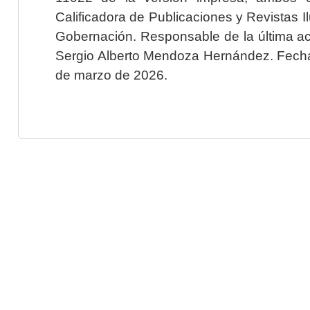
Calificadora de Publicaciones y Revistas I
Gobernación. Responsable de la última ac
Sergio Alberto Mendoza Hernández. Fecha 
de marzo de 2026.