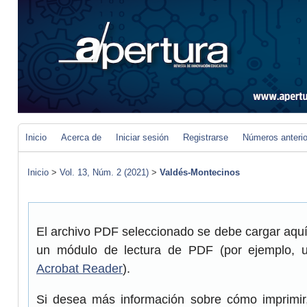
Inicio
Acerca de
Iniciar sesión
Registrarse
Números anteri
Inicio
>
Vol. 13, Núm. 2 (2021)
>
Valdés-Montecinos
El archivo PDF seleccionado se debe cargar aquí 
un módulo de lectura de PDF (por ejemplo, 
Acrobat Reader
).
Si desea más información sobre cómo imprimir,