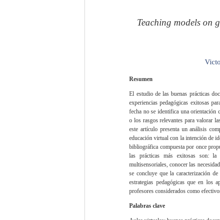
Teaching models on go
Vict
Resumen
El estudio de las buenas prácticas doce
experiencias pedagógicas exitosas para
fecha no se identifica una orientación c
o los rasgos relevantes para valorar la
este artículo presenta un análisis co
educación virtual con la intención de ide
bibliográfica compuesta por once propu
las prácticas más exitosas son: la r
multisensoriales, conocer las necesidad
se concluye que la caracterización de 
estrategias pedagógicas que en los ap
profesores considerados como efectivos 
Palabras clave