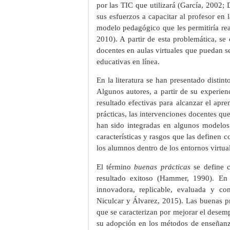
por las TIC que utilizará (García, 2002; D
sus esfuerzos a capacitar al profesor en 
modelo pedagógico que les permitiría rea
2010). A partir de esta problemática, se
docentes en aulas virtuales que puedan se
educativas en línea.
En la literatura se han presentado distin
Algunos autores, a partir de su experie
resultado efectivas para alcanzar el ap
prácticas, las intervenciones docentes qu
han sido integradas en algunos modelos
características y rasgos que las definen c
los alumnos dentro de los entornos virtua
El término
buenas prácticas
se define c
resultado exitoso (Hammer, 1990). En e
innovadora, replicable, evaluada y con
Niculcar y Álvarez, 2015). Las buenas p
que se caracterizan por mejorar el desemp
su adopción en los métodos de enseñanza