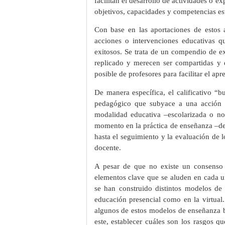
facilitan el desarrollo de actividades o e
objetivos, capacidades y competencias es
Con base en las aportaciones de estos 
acciones o intervenciones educativas q
exitosos. Se trata de un compendio de e
replicado y merecen ser compartidas y 
posible de profesores para facilitar el ap
De manera específica, el calificativo “b
pedagógico que subyace a una acción e
modalidad educativa –escolarizada o no
momento en la práctica de enseñanza –des
hasta el seguimiento y la evaluación de l
docente.
A pesar de que no existe un consenso so
elementos clave que se aluden en cada un
se han construido distintos modelos de
educación presencial como en la virtual. 
algunos de estos modelos de enseñanza ba
este, establecer cuáles son los rasgos q