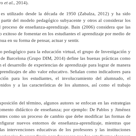
ro
et al.
, 2014).
es utilizado desde la década de 1950 (Zabalza, 2012) y ha sido
a partir del modelo pedagógico subyacente y otros al considerar los
l proceso de enseñanza-aprendizaje. Bain (2006) considera que las
o exitoso de fomentar en los estudiantes el aprendizaje por medio de
inua en su forma de pensar, actuar y sentir.
lo pedagógico para la educación virtual, el grupo de Investigación y
de Barcelona (Grupo DIM, 2014) define las buenas prácticas como
 el desarrollo de experiencias de aprendizaje para lograr de manera
 aprendizajes de alto valor educativo. Señalan como indicadores para
ación para los estudiantes, el involucramiento del alumnado, el
enidos y a las características de los alumnos, así como el trabajo
xposición del término, algunos autores se enfocan en las estrategias
momento didáctico de enseñanza; por ejemplo: De Pablos y Jiménez
centes como un proceso de cambio que debe modificar las formas de
nfigurar nuevos entornos de enseñanza-aprendizaje, mientras que
s intervenciones educativas de los profesores y las instituciones