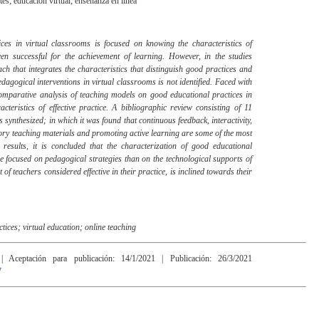
tes; educación virtual; enseñanza en línea
ces in virtual classrooms is focused on knowing the characteristics of
en successful for the achievement of learning. However, in the studies
ch that integrates the characteristics that distinguish good practices and
pedagogical interventions in virtual classrooms is not identified. Faced with
 comparative analysis of teaching models on good educational practices in
racteristics of effective practice. A bibliographic review consisting of 11
 synthesized; in which it was found that continuous feedback, interactivity,
ory teaching materials and promoting active learning are some of the most
 results, it is concluded that the characterization of good educational
e focused on pedagogical strategies than on the technological supports of
t of teachers considered effective in their practice, is inclined towards their
tices; virtual education; online teaching
 | Aceptación para publicación: 14/1/2021 | Publicación: 26/3/2021
7