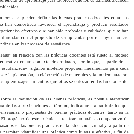
xperiencias de aprendizaje para favorecer que los estudiantes alcancen
tablecidas.
autores, se pueden definir las buenas prácticas docentes como las
ue han demostrado favorecer el aprendizaje y producir resultados
xperiencias efectivas que han sido probadas y validadas, que se han
difundidas con el propósito de ser aplicadas por el mayor número
rendizaje en los procesos de enseñanza.
uenas” en relación con las prácticas docentes está sujeto al modelo
ducativa en un contexto determinado, por lo que, a partir de la
 escolarizada–, algunos modelos proponen lineamientos para cada
de la planeación, la elaboración de materiales y la implementación,
os aprendizajes–, mientras que otros se enfocan en las funciones del
bre la definición de las buenas prácticas, es posible identificar
a de las aproximaciones al término, indicadores a partir de los que
 enseñanza o propuestas de buenas prácticas docentes, tanto en la
El propósito de este artículo es realizar un análisis comparativo de
sados en las buenas prácticas en la educación virtual y, a partir de
ue permiten identificar una práctica como buena y efectiva, a fin de