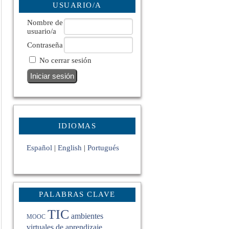
USUARIO/A
Nombre de
usuario/a
Contraseña
No cerrar sesión
IDIOMAS
Español
|
English
|
Portugués
PALABRAS CLAVE
TIC
ambientes
MOOC
virtuales de aprendizaje