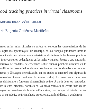
od teaching practices in virtual classrooms
Miriam Iliana Véliz Salazar
oria Eugenia Gutiérrez Marfileño
ntes en las aulas virtuales se enfoca en conocer las características de las
 lograr los aprendizajes; sin embargo, en los trabajos publicados hasta la
oincidente que integre las características distintivas de las buenas prácticas
s intervenciones pedagógicas en las aulas virtuales. Frente a esta situación,
mparativo de modelos de enseñanza sobre buenas prácticas docentes en la
ntificar las características de una práctica efectiva. Se sintetiza una revisión
estas y 25 rasgos de evaluación, en los cuales se encontró que algunas de
etroalimentación continua, la interactividad, los materiales didácticos
es del alumno y fomentar el aprendizaje activo. A partir de estos resultados,
las buenas prácticas docentes en las aulas virtuales se centra más en las
oyos tecnológicos de la educación virtual, por lo que el interés de los
en su práctica se inclina hacia su especialización didáctica y académica.