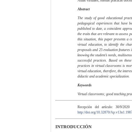
Aulas virtuales; buenas prácticas docen
Abstract
The study of good educational practi
pedagogical experiences that have be
published to date, a coincident approa
the traits that are relevant to assess 
this situation, this paper presents a
virtual education, to identify the cha
proposals and 25 evaluation features is
knowing the student’s needs, multisens
successful practices. Based on these
practices in virtual classrooms is mor
virtual education, therefore, the interes
didactic and academic specialization.
Keywords
Virtual classrooms; good teaching prac
Recepción del artículo: 30/9/2020
http://doi.org/10.32870/Ap.v13n1.198
INTRODUCCIÓN