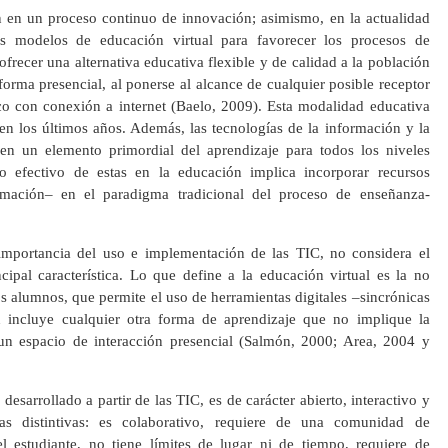
 en un proceso continuo de innovación; asimismo, en la actualidad
los modelos de educación virtual para favorecer los procesos de
ofrecer una alternativa educativa flexible y de calidad a la población
orma presencial, al ponerse al alcance de cualquier posible receptor
co con conexión a internet (Baelo, 2009). Esta modalidad educativa
en los últimos años. Además, las tecnologías de la información y la
n un elemento primordial del aprendizaje para todos los niveles
o efectivo de estas en la educación implica incorporar recursos
rmación– en el paradigma tradicional del proceso de enseñanza-
 importancia del uso e implementación de las TIC, no considera el
ipal característica. Lo que define a la educación virtual es la no
los alumnos, que permite el uso de herramientas digitales –sincrónicas
n incluye cualquier otra forma de aprendizaje que no implique la
 un espacio de interacción presencial (Salmón, 2000; Area, 2004 y
esarrollado a partir de las TIC, es de carácter abierto, interactivo y
icas distintivas: es colaborativo, requiere de una comunidad de
l estudiante, no tiene límites de lugar ni de tiempo, requiere de