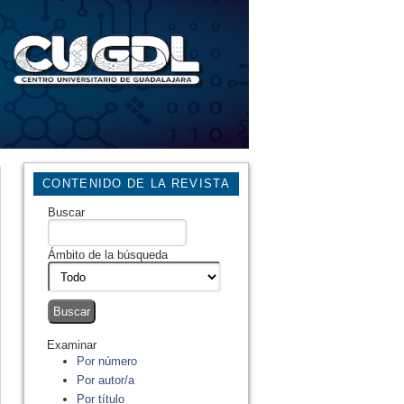
CONTENIDO DE LA REVISTA
Buscar
Ámbito de la búsqueda
Examinar
Por número
Por autor/a
Por título