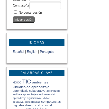
Contraseña
No cerrar sesión
IDIOMAS
Español
|
English
|
Portugués
PALABRAS CLAVE
TIC
ambientes
MOOC
virtuales de aprendizaje
aprendizaje colaborativo
aprendizaje
en línea
aprendizaje semipresencial
aprendizaje significativo
calidad
competencias
educativa
competencias
digitales
diseño instruccional