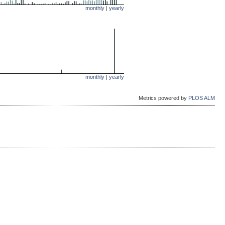
monthly
|
yearly
monthly
|
yearly
Metrics powered by
PLOS ALM