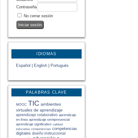
Contraseña
No cerrar sesión
IDIOMAS
Español
|
English
|
Portugués
PALABRAS CLAVE
TIC
ambientes
MOOC
virtuales de aprendizaje
aprendizaje colaborativo
aprendizaje
en línea
aprendizaje semipresencial
aprendizaje significativo
calidad
competencias
educativa
competencias
digitales
diseño instruccional