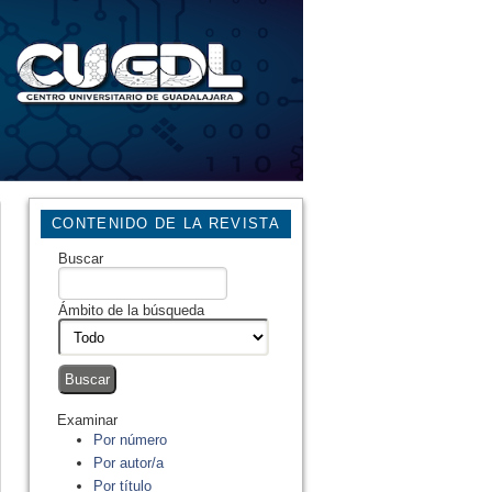
CONTENIDO DE LA REVISTA
Buscar
Ámbito de la búsqueda
Examinar
Por número
Por autor/a
Por título