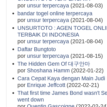
por
unsur terpercaya
(2021-08-03)
bandar togel online terpercaya
por
unsur terpercaya
(2021-08-04)
UNSURTOTO : AGEN TOGEL ONL
TERBAIK DI INDONESIA
por
unsur terpercaya
(2021-08-04)
Daftar Bungtoto
por
unsur terpercaya
(2021-08-15)
The Hidden Gem Of 대구안마
por
Shoshana Hamm
(2022-01-22)
Cara Cepat Kaya dengan Main Judi 
por
Enrique Jeffcott
(2022-02-21)
That first time James Bond wasn't S
went down
por
Quentin Gascoigne
(2022-02-24