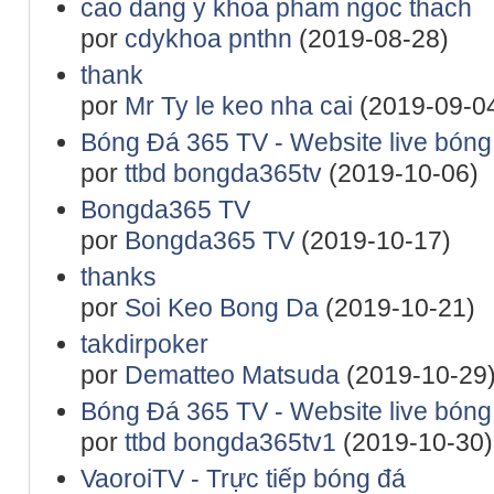
cao dang y khoa pham ngoc thach
por
cdykhoa pnthn
(2019-08-28)
thank
por
Mr Ty le keo nha cai
(2019-09-0
Bóng Đá 365 TV - Website live bóng đ
por
ttbd bongda365tv
(2019-10-06)
Bongda365 TV
por
Bongda365 TV
(2019-10-17)
thanks
por
Soi Keo Bong Da
(2019-10-21)
takdirpoker
por
Dematteo Matsuda
(2019-10-29
Bóng Đá 365 TV - Website live bóng đ
por
ttbd bongda365tv1
(2019-10-30)
VaoroiTV - Trực tiếp bóng đá