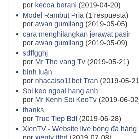
por
kecoa berani
(2019-04-20)
Model Rambut Pria
(1 respuesta)
por
awan gumilang
(2019-05-05)
cara menghilangkan jerawat pasir
por
awan gumilang
(2019-05-09)
sdffgghj
por
Mr The vang Tv
(2019-05-21)
bình luận
por
nhacaiso11bet Tran
(2019-05-21
Soi keo ngoai hang anh
por
Mr Kenh Soi KeoTv
(2019-06-02
thanks
por
Truc Tiep Bdf
(2019-06-28)
XienTV - Website live bóng đá hàng 
por
xientv ttbd
(2019-07-08)