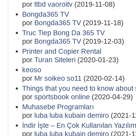
por
ttbd vaoroitv
(2019-11-08)
Bongda365 TV
por
Bongda365 TV
(2019-11-18)
Truc Tiep Bong Da 365 TV
por
Bongda365 TV
(2019-12-03)
Printer and Copier Rental
por
Turan Siteleri
(2020-01-23)
keoso
por
Mr soikeo so11
(2020-02-14)
Things that you need to know about s
por
sportsbook online
(2020-04-29)
Muhasebe Programları
por
luba luba kubain demiro
(2021-1
İndir İşte – En Çok Kullanılan Yazılım
por
luba luba kubain demiro
(2021-1