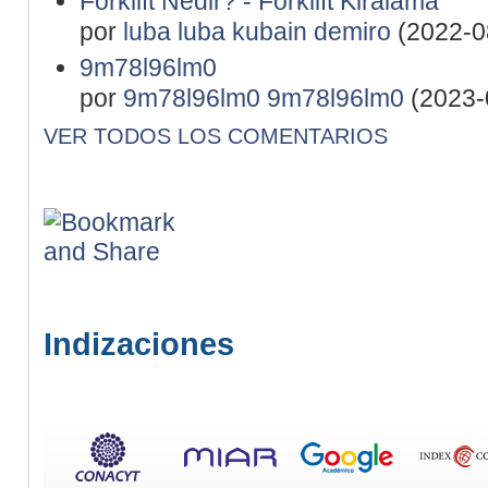
Forklift Nedir? - Forklift Kiralama
por
luba luba kubain demiro
(2022-0
9m78l96lm0
por
9m78l96lm0 9m78l96lm0
(2023-
VER TODOS LOS COMENTARIOS
Indizaciones