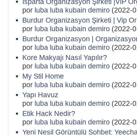
Isparta Organizasyon Şirketi |VIP O
por
luba luba kubain demiro
(2022-0
Burdur Organizasyon Şirketi | Vip O
por
luba luba kubain demiro
(2022-0
Burdur Organizasyon | Organizasy
por
luba luba kubain demiro
(2022-0
Kore Makyajı Nasıl Yapılır?
por
luba luba kubain demiro
(2022-0
My Stil Home
por
luba luba kubain demiro
(2022-0
Yapı Havuz
por
luba luba kubain demiro
(2022-0
Etik Hack Nedir?
por
luba luba kubain demiro
(2022-0
Yeni Nesil Görüntülü Sohbet: Yeecha