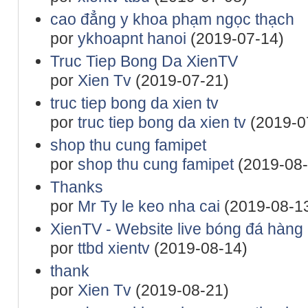
cao đẳng y khoa phạm ngọc thạch
por
ykhoapnt hanoi
(2019-07-14)
Truc Tiep Bong Da XienTV
por
Xien Tv
(2019-07-21)
truc tiep bong da xien tv
por
truc tiep bong da xien tv
(2019-0
shop thu cung famipet
por
shop thu cung famipet
(2019-08-
Thanks
por
Mr Ty le keo nha cai
(2019-08-1
XienTV - Website live bóng đá hàng 
por
ttbd xientv
(2019-08-14)
thank
por
Xien Tv
(2019-08-21)