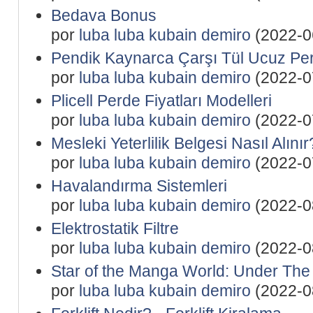
Bedava Bonus
por
luba luba kubain demiro
(2022-0
Pendik Kaynarca Çarşı Tül Ucuz Pe
por
luba luba kubain demiro
(2022-0
Plicell Perde Fiyatları Modelleri
por
luba luba kubain demiro
(2022-0
Mesleki Yeterlilik Belgesi Nasıl Alınır
por
luba luba kubain demiro
(2022-0
Havalandırma Sistemleri
por
luba luba kubain demiro
(2022-0
Elektrostatik Filtre
por
luba luba kubain demiro
(2022-0
Star of the Manga World: Under The
por
luba luba kubain demiro
(2022-0