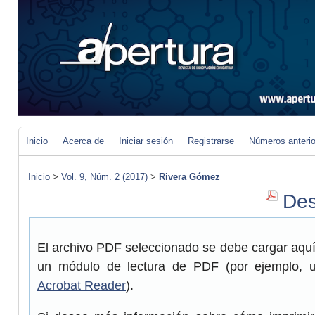
Inicio
Acerca de
Iniciar sesión
Registrarse
Números anteri
Inicio
>
Vol. 9, Núm. 2 (2017)
>
Rivera Gómez
Des
El archivo PDF seleccionado se debe cargar aquí 
un módulo de lectura de PDF (por ejemplo, 
Acrobat Reader
).