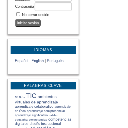
Contraseña
No cerrar sesión
IDIOMAS
Español
|
English
|
Portugués
PALABRAS CLAVE
TIC
ambientes
MOOC
virtuales de aprendizaje
aprendizaje colaborativo
aprendizaje
en línea
aprendizaje semipresencial
aprendizaje significativo
calidad
competencias
educativa
competencias
digitales
diseño instruccional