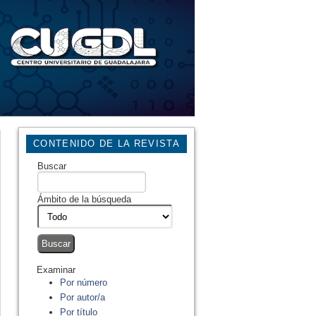
CONTENIDO DE LA REVISTA
Buscar
Ámbito de la búsqueda
Examinar
Por número
Por autor/a
Por título