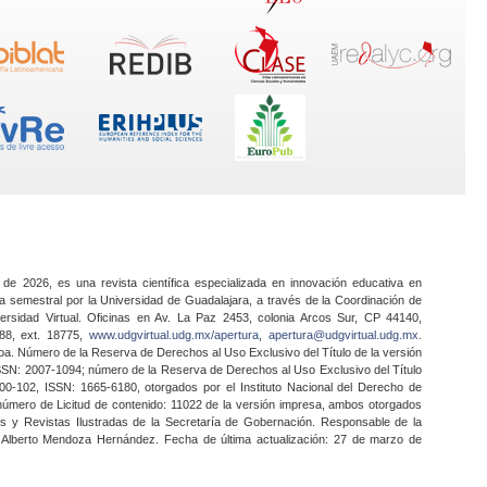
 de 2026, es una revista científica especializada en innovación educativa en
a semestral por la Universidad de Guadalajara, a través de la Coordinación de
ersidad Virtual. Oficinas en Av. La Paz 2453, colonia Arcos Sur, CP 44140,
888, ext. 18775,
www.udgvirtual.udg.mx/apertura
,
apertura@udgvirtual.udg.mx
.
a. Número de la Reserva de Derechos al Uso Exclusivo del Título de la versión
SSN: 2007-1094; número de la Reserva de Derechos al Uso Exclusivo del Título
0-102, ISSN: 1665-6180, otorgados por el Instituto Nacional del Derecho de
 número de Licitud de contenido: 11022 de la versión impresa, ambos otorgados
nes y Revistas Ilustradas de la Secretaría de Gobernación. Responsable de la
o Alberto Mendoza Hernández. Fecha de última actualización: 27 de marzo de