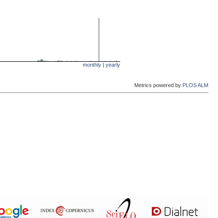
monthly
|
yearly
Metrics powered by
PLOS ALM