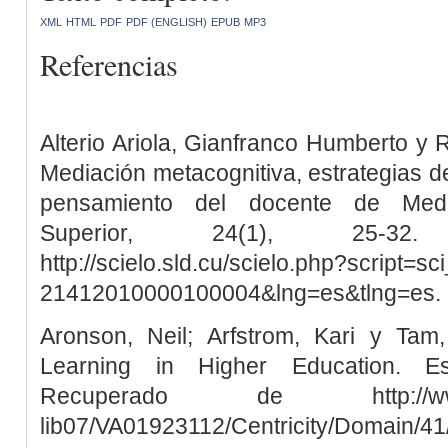
XML
HTML
PDF
PDF (ENGLISH)
EPUB
MP3
Referencias
Alterio Ariola, Gianfranco Humberto y R
Mediación metacognitiva, estrategias 
pensamiento del docente de Medi
Superior, 24(1), 25-3
http://scielo.sld.cu/scielo.php?script=s
21412010000100004&lng=es&tlng=es.
Aronson, Neil; Arfstrom, Kari y Tam,
Learning in Higher Education. E
Recuperado de http://www.fli
lib07/VA01923112/Centricity/Domain/