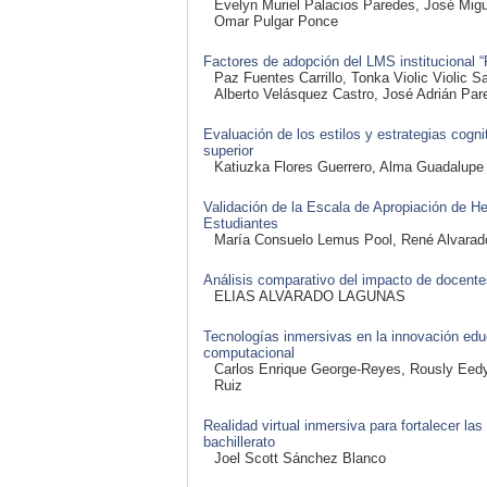
Evelyn Muriel Palacios Paredes, José Migu
Omar Pulgar Ponce
Factores de adopción del LMS institucional “
Paz Fuentes Carrillo, Tonka Violic Violic
Alberto Velásquez Castro, José Adrián Par
Evaluación de los estilos y estrategias cogn
superior
Katiuzka Flores Guerrero, Alma Guadalupe 
Validación de la Escala de Apropiación de Her
Estudiantes
María Consuelo Lemus Pool, René Alvarad
Análisis comparativo del impacto de docentes
ELIAS ALVARADO LAGUNAS
Tecnologías inmersivas en la innovación edu
computacional
Carlos Enrique George-Reyes, Rously Eedy
Ruiz
Realidad virtual inmersiva para fortalecer l
bachillerato
Joel Scott Sánchez Blanco