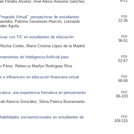
6-21
el Peralta Álvarez, Ariel Alexis Aravena Sánchez,
Pregrado Virtual”: perspectivas de estudiantes
PDF
22-35
 Saavedra, Paloma Savareses Alarcón, Leonardo
edes Aguila
itivas con TIC en estudiantes de educación
PDF
36-51
Rocha Cortés, María Cristina López de la Madrid
ramientas de Inteligencia Artificial para
PDF
52-67
o Pérez, Rebecca Marilyn Rodríguez Ríos
 e influencers en educación financiera virtual
PDF
68-84
cativa: una experiencia formativa en pensamiento
PDF
86-103
ah Atencio González, Silvia Patrica Bustamante-
as habilidades socioemocionales en estudiantes de
PDF
104-115