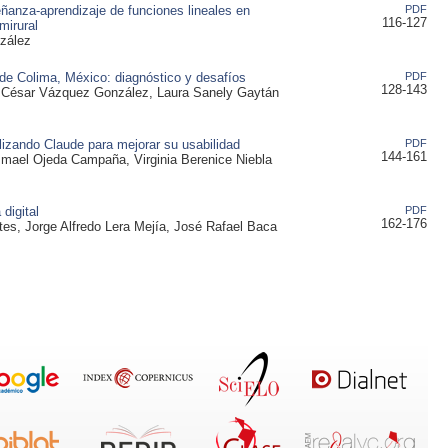
ñanza-aprendizaje de funciones lineales en
PDF
116-127
mirural
nzález
de Colima, México: diagnóstico y desafíos
PDF
128-143
 César Vázquez González, Laura Sanely Gaytán
ilizando Claude para mejorar su usabilidad
PDF
144-161
smael Ojeda Campaña, Virginia Berenice Niebla
digital
PDF
162-176
es, Jorge Alfredo Lera Mejía, José Rafael Baca