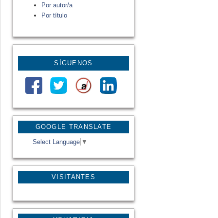
Por autor/a
Por título
SÍGUENOS
GOOGLE TRANSLATE
Select Language
▼
VISITANTES