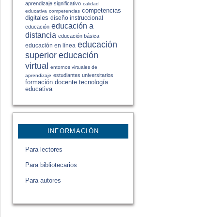
aprendizaje significativo
calidad
competencias
educativa
competencias
digitales
diseño instruccional
educación a
educación
distancia
educación básica
educación
educación en línea
educación
superior
virtual
entornos virtuales de
estudiantes universitarios
aprendizaje
formación docente
tecnología
educativa
INFORMACIÓN
Para lectores
Para bibliotecarios
Para autores