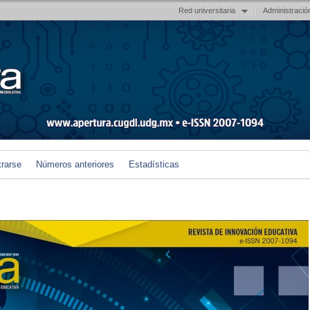
Red universitaria
Administració
trarse
Números anteriores
Estadísticas