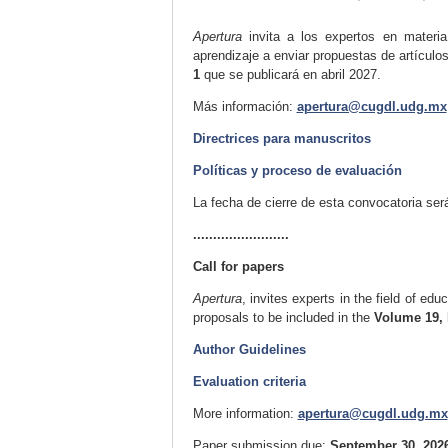
Apertura
invita a los expertos en materi
aprendizaje a enviar propuestas de artículos
1
que se publicará en abril 2027.
Más información:
apertura@cugdl.udg.mx
Directrices para manuscritos
Políticas y proceso de evaluación
La fecha de cierre de esta convocatoria será
........................
Call for papers
Apertura
, invites experts in the field of edu
proposals to be included in the
Volume 19, 
Author Guidelines
Evaluation criteria
More information:
apertura@cugdl.udg.mx
Paper submission due:
September 30, 202