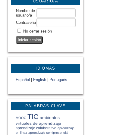
USUARIO/A
Nombre de
usuario/a
Contraseña
No cerrar sesión
IDIOMAS
Español
|
English
|
Portugués
PALABRAS CLAVE
TIC
ambientes
MOOC
virtuales de aprendizaje
aprendizaje colaborativo
aprendizaje
en línea
aprendizaje semipresencial