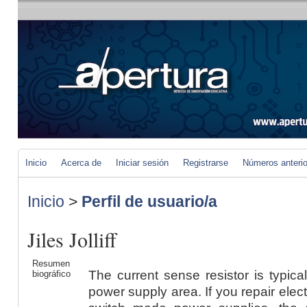
Inicio
Acerca de
Iniciar sesión
Registrarse
Números anteri
Inicio
>
Perfil de usuario/a
Jiles Jolliff
Resumen
The current sense resistor is typica
biográfico
power supply area. If you repair elec