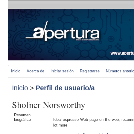
Inicio
Acerca de
Iniciar sesión
Registrarse
Números anteri
Inicio
>
Perfil de usuario/a
Shofner Norsworthy
Resumen
biográfico
Ideal espresso Web page on the web, recommen
lot more