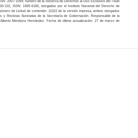
SSN: 2007-1094; número de la Reserva de Derechos al Uso Exclusivo del Título
0-102, ISSN: 1665-6180, otorgados por el Instituto Nacional del Derecho de
 número de Licitud de contenido: 11022 de la versión impresa, ambos otorgados
nes y Revistas Ilustradas de la Secretaría de Gobernación. Responsable de la
o Alberto Mendoza Hernández. Fecha de última actualización: 27 de marzo de