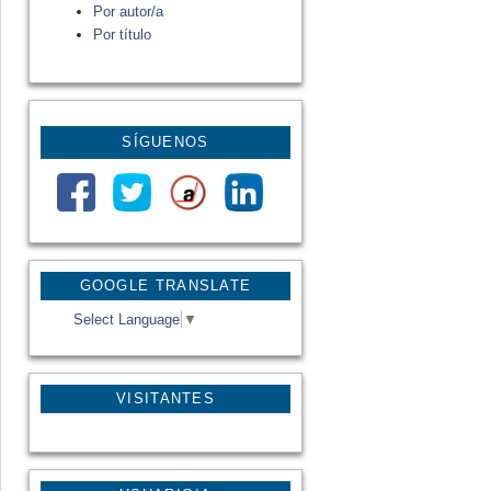
Por autor/a
Por título
SÍGUENOS
GOOGLE TRANSLATE
Select Language
▼
VISITANTES