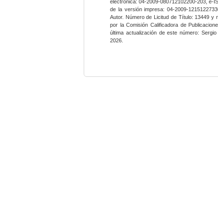
electrónica: 04-2009-080712102200-203, e-I
de la versión impresa: 04-2009-12151227330
Autor. Número de Licitud de Título: 13449 y
por la Comisión Calificadora de Publicacio
última actualización de este número: Sergi
2026.