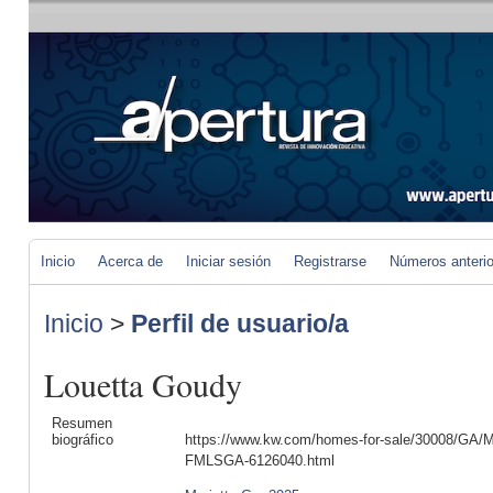
Inicio
Acerca de
Iniciar sesión
Registrarse
Números anteri
Inicio
>
Perfil de usuario/a
Louetta Goudy
Resumen
biográfico
https://www.kw.com/homes-for-sale/30008/GA/Ma
FMLSGA-6126040.html