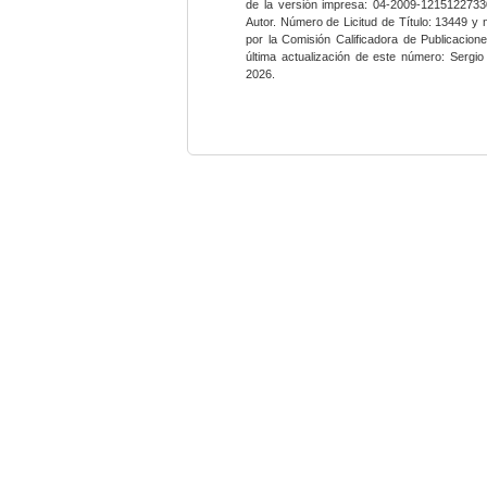
de la versión impresa: 04-2009-12151227330
Autor. Número de Licitud de Título: 13449 y
por la Comisión Calificadora de Publicacio
última actualización de este número: Sergi
2026.