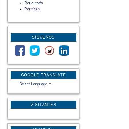
Por autor/a
Por título
SÍGUENOS
GOOGLE TRANSLATE
Select Language
▼
VISITANTES