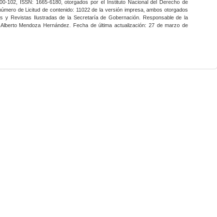
0-102, ISSN: 1665-6180, otorgados por el Instituto Nacional del Derecho de
 número de Licitud de contenido: 11022 de la versión impresa, ambos otorgados
nes y Revistas Ilustradas de la Secretaría de Gobernación. Responsable de la
o Alberto Mendoza Hernández. Fecha de última actualización: 27 de marzo de