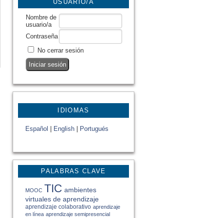
USUARIO/A
Nombre de
usuario/a
Contraseña
No cerrar sesión
IDIOMAS
Español
|
English
|
Portugués
PALABRAS CLAVE
TIC
ambientes
MOOC
virtuales de aprendizaje
aprendizaje colaborativo
aprendizaje
en línea
aprendizaje semipresencial