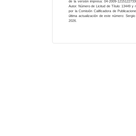
de la versión impresa: 04-2009-12151227330
Autor. Número de Licitud de Título: 13449 y
por la Comisión Calificadora de Publicacio
última actualización de este número: Sergi
2026.