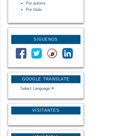
Por autor/a
Por título
SÍGUENOS
GOOGLE TRANSLATE
Select Language
▼
VISITANTES