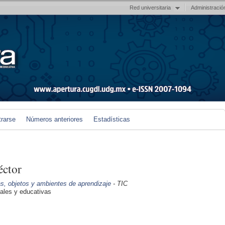
Red universitaria
Administració
trarse
Números anteriores
Estadísticas
éctor
, objetos y ambientes de aprendizaje
- TIC
iales y educativas