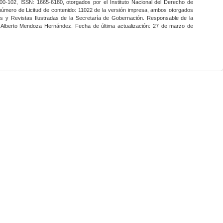
0-102, ISSN: 1665-6180, otorgados por el Instituto Nacional del Derecho de
 número de Licitud de contenido: 11022 de la versión impresa, ambos otorgados
nes y Revistas Ilustradas de la Secretaría de Gobernación. Responsable de la
o Alberto Mendoza Hernández. Fecha de última actualización: 27 de marzo de