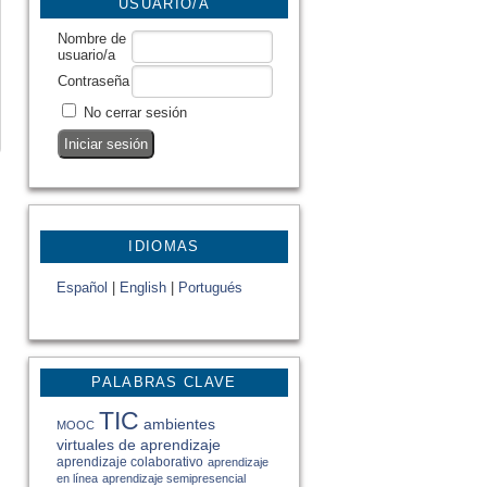
USUARIO/A
Nombre de
usuario/a
Contraseña
No cerrar sesión
IDIOMAS
Español
|
English
|
Portugués
PALABRAS CLAVE
TIC
ambientes
MOOC
virtuales de aprendizaje
aprendizaje colaborativo
aprendizaje
en línea
aprendizaje semipresencial