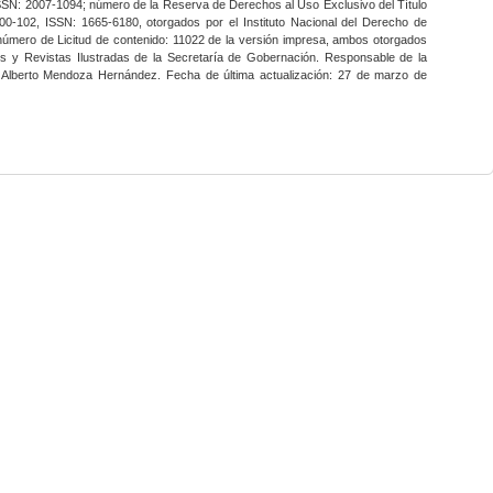
SSN: 2007-1094; número de la Reserva de Derechos al Uso Exclusivo del Título
0-102, ISSN: 1665-6180, otorgados por el Instituto Nacional del Derecho de
 número de Licitud de contenido: 11022 de la versión impresa, ambos otorgados
nes y Revistas Ilustradas de la Secretaría de Gobernación. Responsable de la
o Alberto Mendoza Hernández. Fecha de última actualización: 27 de marzo de