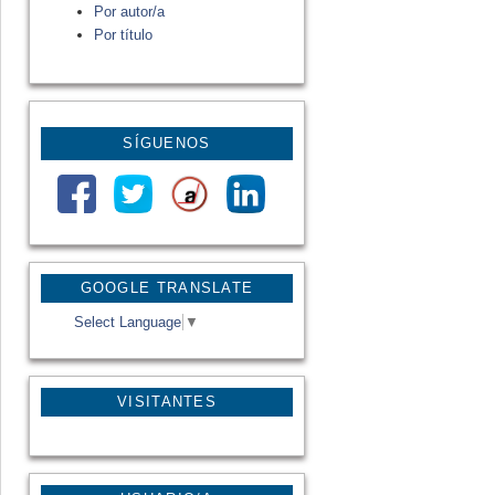
Por autor/a
Por título
SÍGUENOS
GOOGLE TRANSLATE
Select Language
▼
VISITANTES