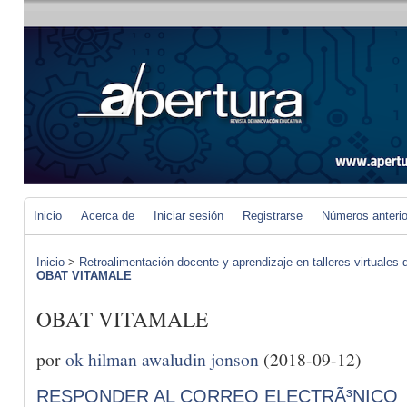
Inicio
Acerca de
Iniciar sesión
Registrarse
Números anteri
Inicio
>
Retroalimentación docente y aprendizaje en talleres virtuales d
OBAT VITAMALE
OBAT VITAMALE
por
ok hilman awaludin jonson
(2018-09-12)
RESPONDER AL CORREO ELECTRÃ³NICO