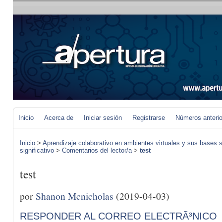
Inicio
Acerca de
Iniciar sesión
Registrarse
Números anteri
Inicio
>
Aprendizaje colaborativo en ambientes virtuales y sus bases s
significativo
>
Comentarios del lector/a
>
test
test
por
Shanon Mcnicholas
(2019-04-03)
RESPONDER AL CORREO ELECTRÃ³NICO