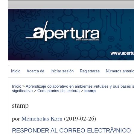
Inicio
Acerca de
Iniciar sesión
Registrarse
Números anteri
Inicio
>
Aprendizaje colaborativo en ambientes virtuales y sus bases s
significativo
>
Comentarios del lector/a
>
stamp
stamp
por
Mcnicholas Korn
(2019-02-26)
RESPONDER AL CORREO ELECTRÃ³NICO