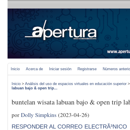
Inicio
Acerca de
Iniciar sesión
Registrarse
Números anteri
Inicio
>
Análisis del uso de espacios virtuales en educación superior
labuan bajo & open trip...
buntelan wisata labuan bajo & open trip l
por
Dolly Simpkins
(2023-04-26)
RESPONDER AL CORREO ELECTRÃ³NICO