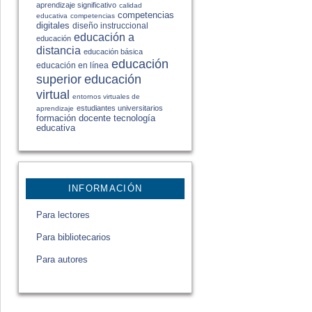
aprendizaje significativo
calidad
competencias
educativa
competencias
digitales
diseño instruccional
educación a
educación
distancia
educación básica
educación
educación en línea
educación
superior
virtual
entornos virtuales de
estudiantes universitarios
aprendizaje
formación docente
tecnología
educativa
INFORMACIÓN
Para lectores
Para bibliotecarios
Para autores