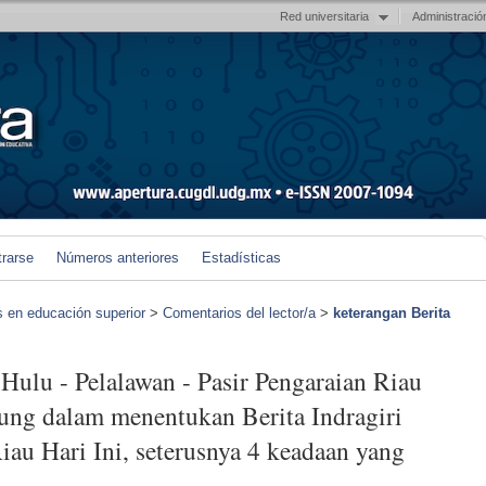
Red universitaria
Administració
trarse
Números anteriores
Estadísticas
s en educación superior
>
Comentarios del lector/a
>
keterangan Berita
 Hulu - Pelalawan - Pasir Pengaraian Riau
ulung dalam menentukan Berita Indragiri
iau Hari Ini, seterusnya 4 keadaan yang