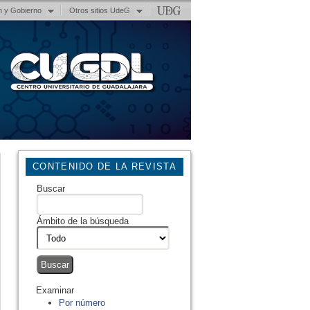
n y Gobierno
Otros sitios UdeG
CONTENIDO DE LA REVISTA
Buscar
Ámbito de la búsqueda
Examinar
Por número