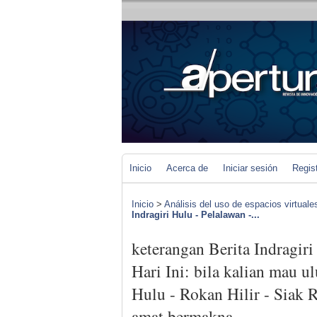
Inicio
Acerca de
Iniciar sesión
Regis
Inicio
>
Análisis del uso de espacios virtuale
Indragiri Hulu - Pelalawan -...
keterangan Berita Indragiri
Hari Ini: bila kalian mau 
Hulu - Rokan Hilir - Siak R
amat bermakna