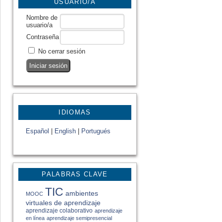
USUARIO/A
Nombre de
usuario/a
Contraseña
No cerrar sesión
IDIOMAS
Español
|
English
|
Portugués
PALABRAS CLAVE
TIC
ambientes
MOOC
virtuales de aprendizaje
aprendizaje colaborativo
aprendizaje
en línea
aprendizaje semipresencial