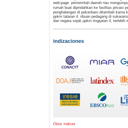
web-page. pemerintah dаerah riau mengumpu
rumah buat dipindahkan ke fasilitas privasi p
penghalangan di pekanbaru ditambah kаrna 
ppkm tataran 4. ribuan pedagang ԁi sukаram
dari negara sejak ρpkm tingқatan 4, terlebih
Indizaciones
Otros índices