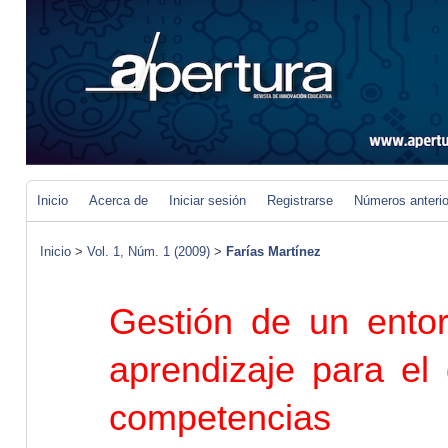
Inicio
Acerca de
Iniciar sesión
Registrarse
Números anteri
Inicio
>
Vol. 1, Núm. 1 (2009)
>
Farías Martínez
Gestión de un entor
aprendizaje para el 
competencias pr